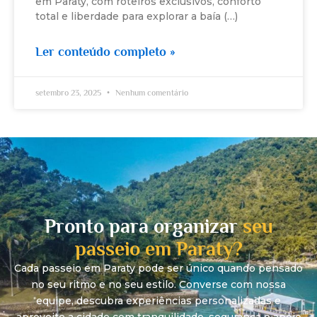
em Paraty, com roteiros exclusivos, conforto
total e liberdade para explorar a baía (…)
Ler conteúdo completo »
setembro 23, 2025
Nenhum comentário
Pronto para organizar
seu
passeio em Paraty?
Cada passeio em Paraty pode ser único quando pensado
no seu ritmo e no seu estilo. Converse com nossa
equipe, descubra experiências personalizadas e
aproveite a cidade com tranquilidade, segurança e apoio