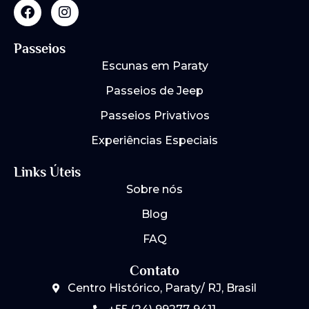
F
I
a
n
c
s
e
t
Passeios
b
a
Escunas em Paraty
o
g
o
r
Passeios de Jeep
k
a
m
Passeios Privativos
Experiências Especiais
Links Úteis
Sobre nós
Blog
FAQ
Contato
Centro Histórico, Paraty/ RJ, Brasil