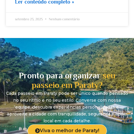
Ler conteúdo completo »
setembro 23, 2025
Nenhum comentário
Pronto para organizar
seu
passeio em Paraty?
Cada passeio em Paraty pode ser único quando pensado
no seu ritmo e no seu estilo. Converse com nossa
equipe, descubra experiências personalizadas e
aproveite a cidade com tranquilidade, segurança e apoio
local em cada detalhe.
Viva o melhor de Paraty!