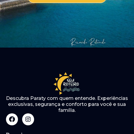
Descubra Paraty com quem entende. Experiências
exclusivas, segurança e conforto para você e sua
família.
F
I
a
n
c
s