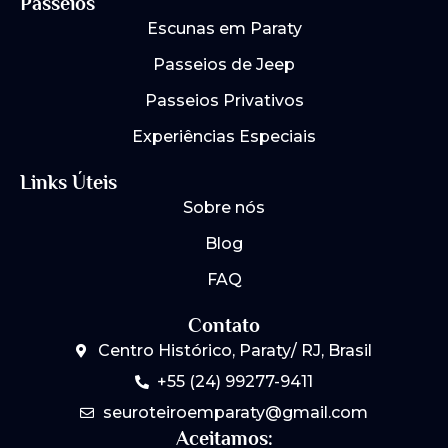
e
t
Passeios
b
a
Escunas em Paraty
o
g
o
r
Passeios de Jeep
k
a
m
Passeios Privativos
Experiências Especiais
Links Úteis
Sobre nós
Blog
FAQ
Contato
Centro Histórico, Paraty/ RJ, Brasil
+55 (24) 99277-9411
seuroteiroemparaty@gmail.com
Aceitamos: