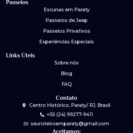
e
t
Passeios
b
a
Escunas em Paraty
o
g
o
r
Passeios de Jeep
k
a
m
Passeios Privativos
Experiências Especiais
Links Úteis
Sobre nós
Blog
FAQ
Contato
Centro Histórico, Paraty/ RJ, Brasil
+55 (24) 99277-9411
seuroteiroemparaty@gmail.com
Aceitamos: