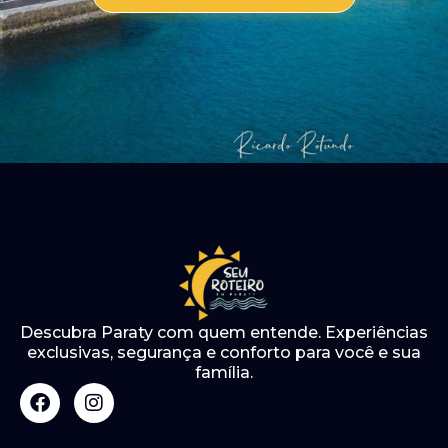
Descubra Paraty com quem entende. Experiências
exclusivas, segurança e conforto para você e sua
família.
F
I
a
n
c
s